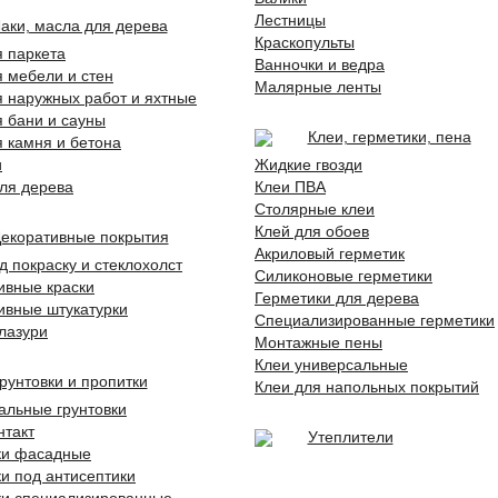
Лестницы
аки, масла для дерева
Краскопульты
я паркета
Ванночки и ведра
я мебели и стен
Малярные ленты
я наружных работ и яхтные
я бани и сауны
Клеи, герметики, пена
я камня и бетона
и
Жидкие гвозди
ля дерева
Клеи ПВА
Столярные клеи
Клей для обоев
екоративные покрытия
Акриловый герметик
д покраску и стеклохолст
Силиконовые герметики
ивные краски
Герметики для дерева
ивные штукатурки
Специализированные герметики
 лазури
Монтажные пены
Клеи универсальные
рунтовки и пропитки
Клеи для напольных покрытий
альные грунтовки
нтакт
Утеплители
ки фасадные
ки под антисептики