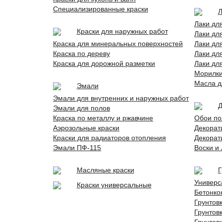
Специализированные краски
Л
Лаки дл
Краски для наружных работ
Лаки дл
Краска для минеральных поверхностей
Лаки дл
Краска по дереву
Лаки дл
Краска для дорожной разметки
Лаки дл
Морилк
Масла д
Эмали
Эмали для внутренних и наружных работ
Д
Эмали для полов
Краска по металлу и ржавчине
Обои по
Аэрозольные краски
Декорат
Краски для радиаторов отопления
Декорат
Эмали ПФ-115
Воски и
Масляные краски
Г
Универс
Краски универсальные
Бетонко
Грунтов
Грунтов