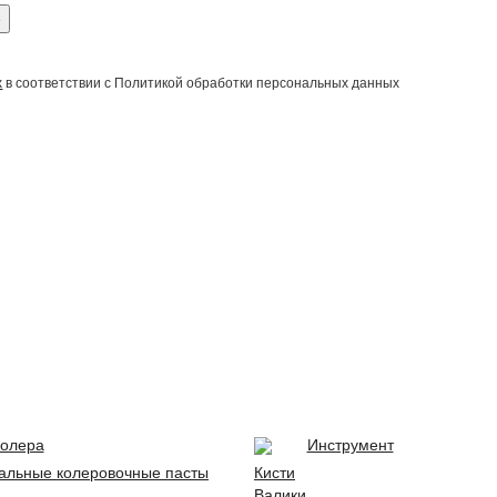
е
х
в соответствии с Политикой обработки персональных данных
олера
Инструмент
альные колеровочные пасты
Кисти
Валики