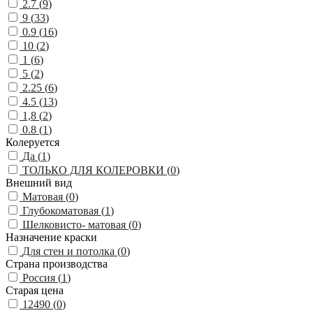
2.7 (
9
)
9 (
33
)
0.9 (
16
)
10 (
2
)
1 (
6
)
5 (
2
)
2.25 (
6
)
4.5 (
13
)
1,8 (
2
)
0.8 (
1
)
Колеруется
Да (
1
)
ТОЛЬКО ДЛЯ КОЛЕРОВКИ (
0
)
Внешний вид
Матовая (
0
)
Глубокоматовая (
1
)
Шелковисто- матовая (
0
)
Назначение краски
Для стен и потолка (
0
)
Страна производства
Россия (
1
)
Старая цена
12490 (
0
)