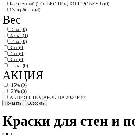
Бесцветный (ТОЛЬКО ПОД КОЛЕРОВКУ !) (
0
)
Супербелая (
4
)
Вес
15 кг (
0
)
2.7 кг (
1
)
14 кг (
0
)
3 кг (
0
)
7 кг (
0
)
3 кг (
0
)
1.5 кг (
0
)
АКЦИЯ
-15% (
0
)
-20% (
0
)
АКЦИЯ!!! ПОДАРОК НА 2000 Р (
0
)
Краски для стен и п