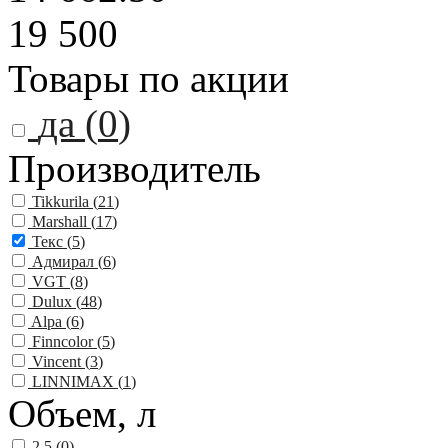
19 500
Товары по акции
да (
0
)
Производитель
Tikkurila (
21
)
Marshall (
17
)
Текс (
5
)
Адмирал (
6
)
VGT (
8
)
Dulux (
48
)
Alpa (
6
)
Finncolor (
5
)
Vincent (
3
)
LINNIMAX (
1
)
Объем, л
2.5 (
0
)