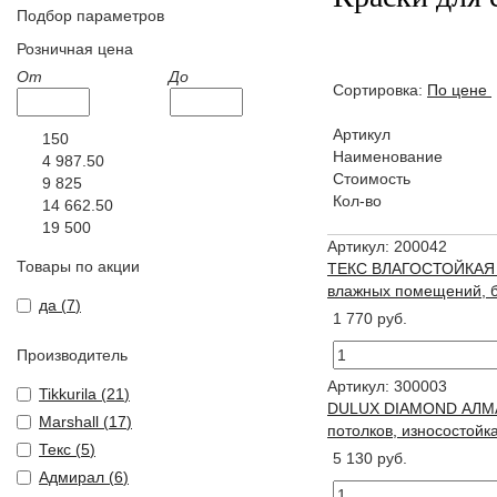
Подбор параметров
Розничная цена
От
До
Сортировка:
По цене
Артикул
150
Наименование
4 987.50
Стоимость
9 825
Кол-во
14 662.50
19 500
Артикул: 200042
Товары по акции
ТЕКС ВЛАГОСТОЙКАЯ кр
влажных помещений, б
да (
7
)
1 770 руб.
Производитель
Артикул: 300003
Tikkurila (
21
)
DULUX DIAMOND АЛМА
Marshall (
17
)
потолков, износостойка
Текс (
5
)
5 130 руб.
Адмирал (
6
)