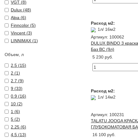
VGT (
8
)
Dulux (
48
)
Alpa (
6
)
Расход м2:
Finncolor (
5
)
1л/ 16м2
Vincent (
3
)
Артикул: 100062
LINNIMAX (
1
)
DULUX BINDO 3 краска 
Баз BС (9л)
Объем, л
5 230 руб.
2.5 (
15
)
2 (
1
)
2.7 (
9
)
9 (
33
)
Расход м2:
0.9 (
16
)
1л/ 14м2
10 (
2
)
1 (
6
)
Артикул: 100231
5 (
2
)
TALATU JOOGA КРАСК
2.25 (
6
)
ГЛУБОКОМАТОВАЯ БАЗ
4.5 (
13
)
16 100 руб.