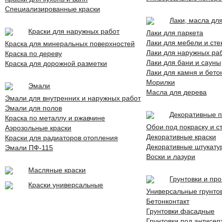
Специализированные краски
Лаки, масла дл
Краски для наружных работ
Лаки для паркета
Лаки для мебели и сте
Краска для минеральных поверхностей
Лаки для наружных раб
Краска по дереву
Лаки для бани и сауны
Краска для дорожной разметки
Лаки для камня и бето
Морилки
Эмали
Масла для дерева
Эмали для внутренних и наружных работ
Эмали для полов
Декоративные 
Краска по металлу и ржавчине
Обои под покраску и с
Аэрозольные краски
Декоративные краски
Краски для радиаторов отопления
Декоративные штукату
Эмали ПФ-115
Воски и лазури
Масляные краски
Грунтовки и пр
Краски универсальные
Универсальные грунто
Бетонконтакт
Грунтовки фасадные
Грунтовки под антисеп