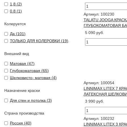
1,8 (
2
)
0.8 (
1
)
Артикул: 100230
TALATU JOOGA КРАСК
Колеруется
ГЛУБОКОМАТОВАЯ БАЗ
5 090 руб.
Да (
101
)
ТОЛЬКО ДЛЯ КОЛЕРОВКИ (
19
)
Внешний вид
Матовая (
47
)
Глубокоматовая (
65
)
Шелковисто- матовая (
4
)
Артикул: 100054
LINNIMAX LITEX 7 К
Назначение краски
ЛАТЕКСНАЯ ШЕЛКОВИС
Для стен и потолка (
3
)
3 990 руб.
Страна производства
Артикул: 100232
Россия (
40
)
LINNIMAX LITEX 3 К