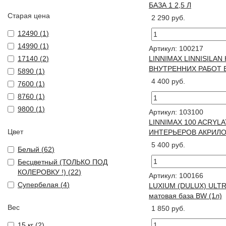
БАЗА 1 2,5 Л
Старая цена
2 290 руб.
12490 (
1
)
14990 (
1
)
Артикул: 100217
17140 (
2
)
LINNIMAX LINNISILA
ВНУТРЕННИХ РАБОТ БА
5890 (
1
)
4 400 руб.
7600 (
1
)
8760 (
1
)
9800 (
1
)
Артикул: 103100
LINNIMAX 100 ACRYL
Цвет
ИНТЕРЬЕРОВ АКРИЛО
5 400 руб.
Белый (
62
)
Бесцветный (ТОЛЬКО ПОД
КОЛЕРОВКУ !) (
22
)
Артикул: 100166
Супербелая (
4
)
LUXIUM (DULUX) ULT
матовая база BW (1л)
Вес
1 850 руб.
15 кг (
2
)