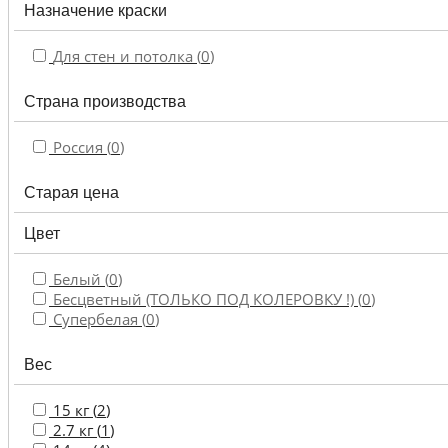
Назначение краски
Для стен и потолка (
0
)
Страна производства
Россия (
0
)
Старая цена
Цвет
Белый (
0
)
Бесцветный (ТОЛЬКО ПОД КОЛЕРОВКУ !) (
0
)
Супербелая (
0
)
Вес
15 кг (
2
)
2.7 кг (
1
)