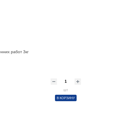
них работ 3кг
шт
В КОРЗИНУ