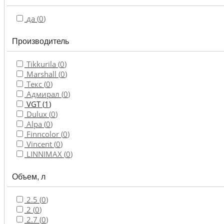
Колера
да (
0
)
Лаки,
Производитель
масла
для
дерева
Tikkurila (
0
)
Marshall (
0
)
Декоративные
Текс (
0
)
покрытия
Адмирал (
0
)
VGT (
1
)
Грунтовки
Dulux (
0
)
и
Alpa (
0
)
пропитки
Finncolor (
0
)
Vincent (
0
)
Инструмент
LINNIMAX (
0
)
Клеи,
Объем, л
герметики,
пена
2.5 (
0
)
2 (
0
)
Растворители и
2.7 (
0
)