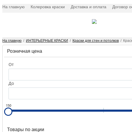
На главную
Колеровка краски
Доставка и оплата
Договор 
×
На главную
/
ИНТЕРЬЕРНЫЕ КРАСКИ
/
Краски для стен и потолков
/
Крас
Розничная цена
Интерьерные
краски
От
Краски
для
До
наружных
работ
Эмали
150
Масляные
краски
Товары по акции