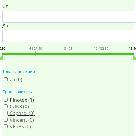
От
До
250
4 327.50
8 405
12 482.50
16 5
Товары по акции
да (
0
)
Производитель
Pinotex (
1
)
СЛКЗ (
0
)
Caparol (
0
)
Vincent (
0
)
VERES (
0
)