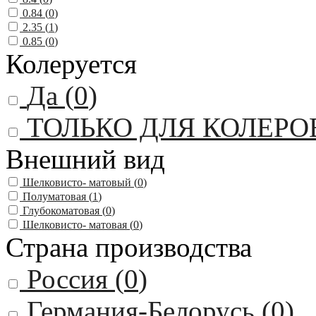
0.84 (
0
)
2.35 (
1
)
0.85 (
0
)
Колеруется
Да (
0
)
ТОЛЬКО ДЛЯ КОЛЕРО
Внешний вид
Шелковисто- матовый (
0
)
Полуматовая (
1
)
Глубокоматовая (
0
)
Шелковисто- матовая (
0
)
Страна производства
Россия (
0
)
Германия-Белорусь (
0
)