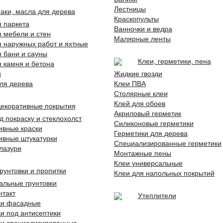
Лестницы
аки, масла для дерева
Краскопульты
я паркета
Ванночки и ведра
я мебели и стен
Малярные ленты
я наружных работ и яхтные
я бани и сауны
Клеи, герметики, пена
я камня и бетона
и
Жидкие гвозди
ля дерева
Клеи ПВА
Столярные клеи
Клей для обоев
екоративные покрытия
Акриловый герметик
д покраску и стеклохолст
Силиконовые герметики
ивные краски
Герметики для дерева
ивные штукатурки
Специализированные герметики
 лазури
Монтажные пены
Клеи универсальные
рунтовки и пропитки
Клеи для напольных покрытий
альные грунтовки
нтакт
Утеплители
ки фасадные
ки под антисептики