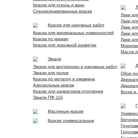
Краски для кухонь и ванн
Л
Специализированные краски
Лаки дл
Лаки дл
Краски для наружных работ
Лаки дл
Краска для минеральных поверхностей
Лаки дл
Краска по дереву
Лаки дл
Краска для дорожной разметки
Морилк
Масла д
Эмали
Д
Эмали для внутренних и наружных работ
Эмали для полов
Обои по
Краска по металлу и ржавчине
Декорат
Аэрозольные краски
Декорат
Краски для радиаторов отопления
Воски и
Эмали ПФ-115
Г
Масляные краски
Универс
Бетонко
Краски универсальные
Грунтов
Грунтов