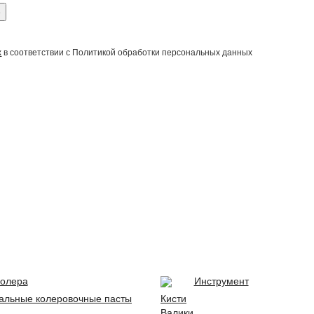
е
х
в соответствии с Политикой обработки персональных данных
олера
Инструмент
альные колеровочные пасты
Кисти
Валики