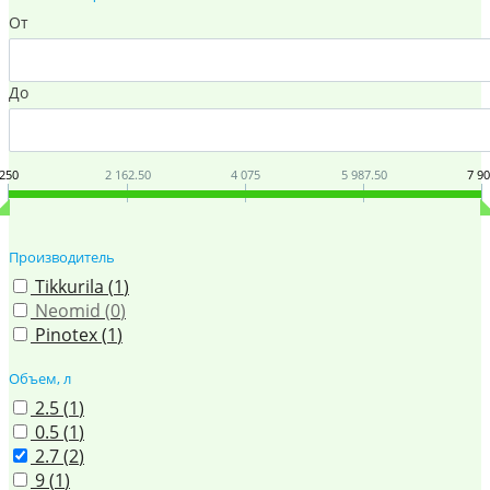
От
До
250
2 162.50
4 075
5 987.50
7 9
Производитель
Tikkurila (
1
)
Neomid (
0
)
Pinotex (
1
)
Объем, л
2.5 (
1
)
0.5 (
1
)
2.7 (
2
)
9 (
1
)