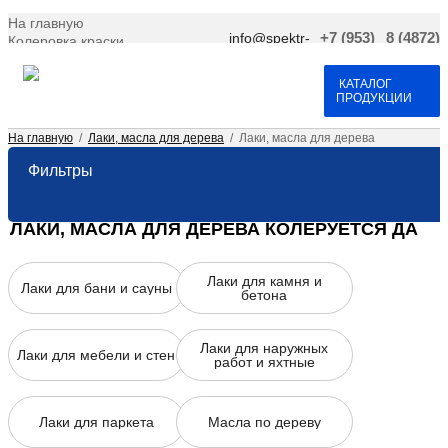
На главную
info@spektr-
+7 (953)
8 (4872)
Колеровка краски
krasok.ru
966-66-
701-109
Доставка и оплата
25
Договор оферта
Контакты
КАТАЛОГ
ПРОДУКЦИИ
На главную
/
Лаки, масла для дерева
/
Лаки, масла для дерева
Фильтры
ЛАКИ, МАСЛА ДЛЯ ДЕРЕВА КОЛЕРУЕТСЯ ДА
Лаки для камня и
Лаки для бани и сауны
бетона
Лаки для наружных
Лаки для мебели и стен
работ и яхтные
Лаки для паркета
Масла по дереву