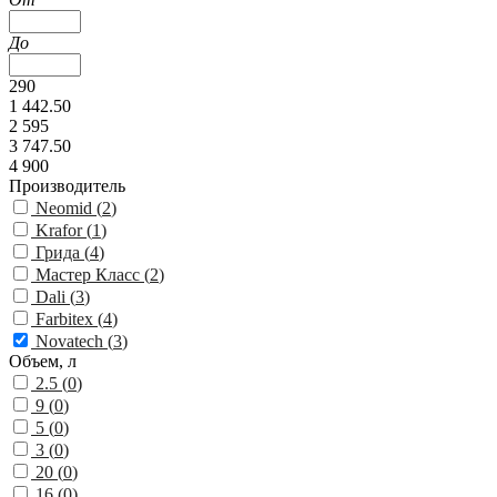
До
290
1 442.50
2 595
3 747.50
4 900
Производитель
Neomid (
2
)
Krafor (
1
)
Грида (
4
)
Мастер Класс (
2
)
Dali (
3
)
Farbitex (
4
)
Novatech (
3
)
Объем, л
2.5 (
0
)
9 (
0
)
5 (
0
)
3 (
0
)
20 (
0
)
16 (
0
)