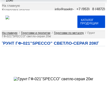
20кг
На главную
info@spektr-
+7 (953)
8 (4872)
Колеровка краски
krasok.ru
966-66-
701-109
Доставка и оплата
25
Договор оферта
Контакты
КАТАЛОГ
ПРОДУКЦИИ
На главную
/
Грунтовки и пропитки
/
Грунтовки по металлу
/
Грунт
ГФ-021"SPECCO" светло-серая 20кг
ГРУНТ ГФ-021"SPECCO" СВЕТЛО-СЕРАЯ 20КГ