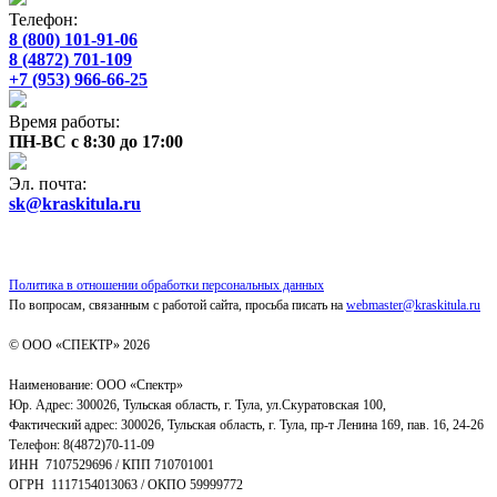
Телефон:
8 (800) 101-91-06
8 (4872) 701-109
+7 (953) 966-66-25
Время работы:
ПН-ВС с 8:30 до 17:00
Эл. почта:
sk@kraskitula.ru
Политика в отношении обработки персональных данных
По вопросам, связанным с работой сайта, просьба писать на
webmaster@kraskitula.ru
© ООО «СПЕКТР» 2026
Наименование: ООО «Спектр»
Юр. Адрес: 300026, Тульская область, г. Тула, ул.Скуратовская 100,
Фактический адрес: 300026, Тульская область, г. Тула, пр-т Ленина 169, пав. 16, 24-26
Телефон: 8(4872)70-11-09
ИНН 7107529696 / КПП 710701001
ОГРН 1117154013063 / ОКПО 59999772