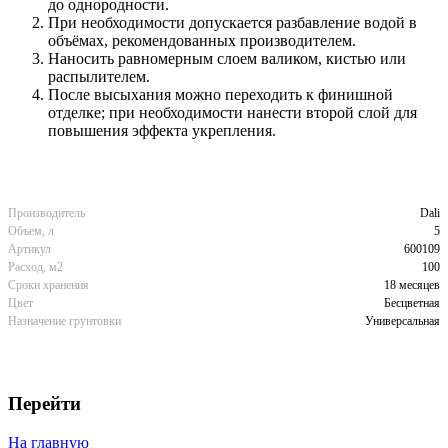
до однородности.
При необходимости допускается разбавление водой в
объёмах, рекомендованных производителем.
Наносить равномерным слоем валиком, кистью или
распылителем.
После высыхания можно переходить к финишной
отделке; при необходимости нанести второй слой для
повышения эффекта укрепления.
Производитель
Dali
Объем, л
5
Артикул
600109
Расход, м2
100
Сроки хранения
18 месяцев
Цвет
Бесцветная
Назначение грунтовки
Универсальная
Перейти
На главную