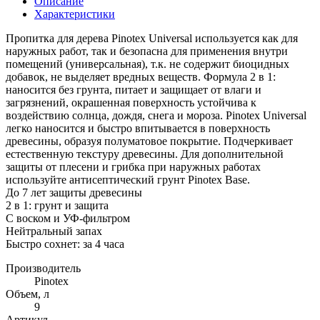
Описание
Характеристики
Пропитка для дерева Pinotex Universal используется как для
наружных работ, так и безопасна для применения внутри
помещений (универсальная), т.к. не содержит биоцидных
добавок, не выделяет вредных веществ. Формула 2 в 1:
наносится без грунта, питает и защищает от влаги и
загрязнений, окрашенная поверхность устойчива к
воздействию солнца, дождя, снега и мороза. Pinotex Universal
легко наносится и быстро впитывается в поверхность
древесины, образуя полуматовое покрытие. Подчеркивает
естественную текстуру древесины. Для дополнительной
защиты от плесени и грибка при наружных работах
используйте антисептический грунт Pinotex Base.
До 7 лет защиты древесины
2 в 1: грунт и защита
С воском и УФ-фильтром
Нейтральный запах
Быстро сохнет: за 4 часа
Производитель
Pinotex
Объем, л
9
Артикул