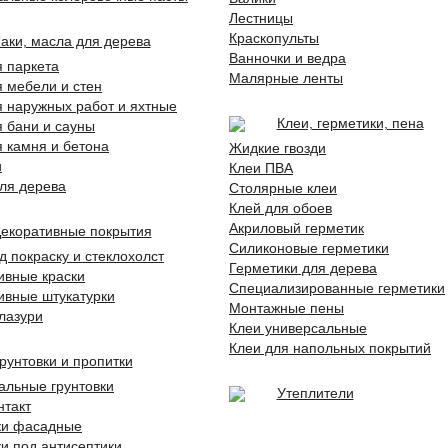
Лестницы
Краскопульты
аки, масла для дерева
Ванночки и ведра
я паркета
Малярные ленты
я мебели и стен
я наружных работ и яхтные
Клеи, герметики, пена
я бани и сауны
я камня и бетона
Жидкие гвозди
и
Клеи ПВА
ля дерева
Столярные клеи
Клей для обоев
Акриловый герметик
екоративные покрытия
Силиконовые герметики
д покраску и стеклохолст
Герметики для дерева
ивные краски
Специализированные герметики
ивные штукатурки
Монтажные пены
 лазури
Клеи универсальные
Клеи для напольных покрытий
рунтовки и пропитки
альные грунтовки
Утеплители
нтакт
ки фасадные
ки под антисептики