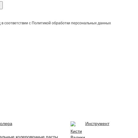
е
х
в соответствии с Политикой обработки персональных данных
олера
Инструмент
Кисти
альные колеровочные пасты
Валики