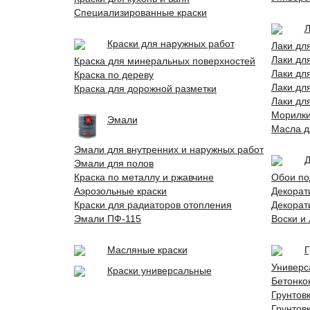
Специализированные краски
Л
Краски для наружных работ
Лаки дл
Лаки дл
Краска для минеральных поверхностей
Лаки дл
Краска по дереву
Лаки дл
Краска для дорожной разметки
Лаки дл
Морилк
Эмали
Масла д
Эмали для внутренних и наружных работ
Д
Эмали для полов
Краска по металлу и ржавчине
Обои по
Аэрозольные краски
Декорат
Краски для радиаторов отопления
Декорат
Эмали ПФ-115
Воски и
Масляные краски
Г
Универс
Краски универсальные
Бетонко
Грунтов
Грунтов