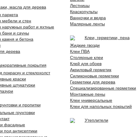
Лестницы
аки, масла для дерева
Краскопульты
я паркета
Ванночки и ведра
я мебели и стен
Малярные ленты
я наружных работ и яхтные
я бани и сауны
Клеи, герметики, пена
я камня и бетона
и
Жидкие гвозди
ля дерева
Клеи ПВА
Столярные клеи
Клей для обоев
екоративные покрытия
Акриловый герметик
д покраску и стеклохолст
Силиконовые герметики
ивные краски
Герметики для дерева
ивные штукатурки
Специализированные герметики
 лазури
Монтажные пены
Клеи универсальные
рунтовки и пропитки
Клеи для напольных покрытий
альные грунтовки
нтакт
Утеплители
ки фасадные
ки под антисептики