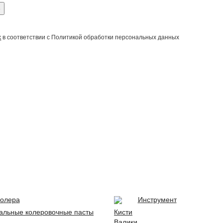
е
х
в соответствии с Политикой обработки персональных данных
олера
Инструмент
альные колеровочные пасты
Кисти
Валики