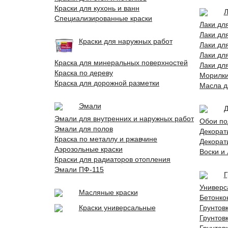
Краски для кухонь и ванн
Л
Специализированные краски
Лаки дл
Лаки дл
Краски для наружных работ
Лаки дл
Лаки дл
Краска для минеральных поверхностей
Лаки дл
Краска по дереву
Морилк
Краска для дорожной разметки
Масла д
Эмали
Д
Эмали для внутренних и наружных работ
Обои по
Эмали для полов
Декорат
Краска по металлу и ржавчине
Декорат
Аэрозольные краски
Воски и
Краски для радиаторов отопления
Эмали ПФ-115
Г
Универс
Масляные краски
Бетонко
Краски универсальные
Грунтов
Грунтов