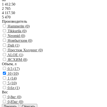
1 412.50
2 765
4 117.50
5 470
Производитель
Hammerite (
0
)
Tikkurila (
0
)
Neomid (
0
)
Новбытхим (
0
)
Dali (
1
)
Престиж Холдинг (
0
)
ALOE (
1
)
ЯСХИМ (
8
)
Объем, л
0.5 (
17
)
10 (
10
)
1 (
14
)
5 (
10
)
0.6л (
1
)
Вес
0,8кг (
0
)
0,85кг (
0
)