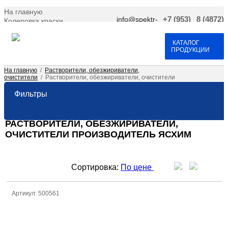
На главную
info@spektr-
+7 (953)
8 (4872)
Колеровка краски
krasok.ru
966-66-
701-109
Доставка и оплата
25
Договор оферта
Контакты
КАТАЛОГ
ПРОДУКЦИИ
На главную
/
Растворители, обезжириватели,
очистители
/
Растворители, обезжириватели, очистители
Фильтры
РАСТВОРИТЕЛИ, ОБЕЗЖИРИВАТЕЛИ,
ОЧИСТИТЕЛИ ПРОИЗВОДИТЕЛЬ ЯСХИМ
Сортировка:
По цене
Артикул: 500561