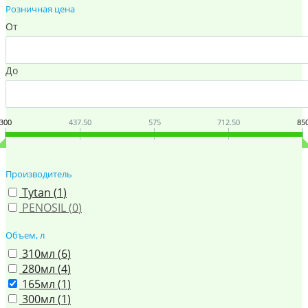
Розничная цена
От
До
300
437.50
575
712.50
85
Производитель
Tytan (
1
)
PENOSIL (
0
)
Объем, л
310мл (
6
)
280мл (
4
)
165мл (
1
)
300мл (
1
)