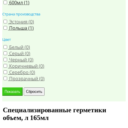
600мл (
1
)
Страна производства
Эстония (
0
)
Польша (
1
)
Цвет
Белый (
0
)
Серый (
0
)
Черный (
0
)
Коричневый (
0
)
Серебро (
0
)
Прозрачный (
0
)
Специализированные герметики
объем, л 165мл