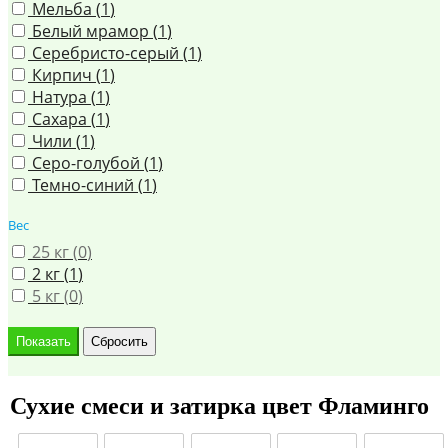
Мельба (
1
)
Белый мрамор (
1
)
Серебристо-серый (
1
)
Кирпич (
1
)
Натура (
1
)
Сахара (
1
)
Чили (
1
)
Серо-голубой (
1
)
Темно-синий (
1
)
Вес
25 кг (
0
)
2 кг (
1
)
5 кг (
0
)
Сухие смеси и затирка цвет Фламинго