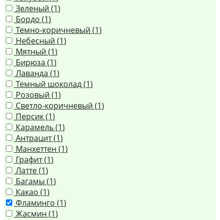
Зеленый (
1
)
Бордо (
1
)
Темно-коричневый (
1
)
Небесный (
1
)
Мятный (
1
)
Бирюза (
1
)
Лаванда (
1
)
Темный шоколад (
1
)
Розовый (
1
)
Светло-коричневый (
1
)
Персик (
1
)
Карамель (
1
)
Антрацит (
1
)
Манхеттен (
1
)
Графит (
1
)
Латте (
1
)
Багамы (
1
)
Какао (
1
)
Фламинго (
1
)
Жасмин (
1
)