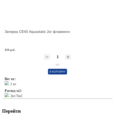
Затирка СЕ40 Aquastatic 2кг фламинго
450 руб.
шт
В КОРЗИНУ
Вес кг:
2 кг
Расход м2:
2кг/5м2
Перейти