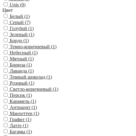
Unis (
0
)
Цвет
Белый (
1
)
Серый (
7
)
Голубой (
1
)
Зеленый (
1
)
Бордо (
1
)
Темно-коричневый (
1
)
Небесный (
1
)
Мятный (
1
)
Бирюза (
1
)
Лаванда (
1
)
Темный шоколад (
1
)
Розовый (
1
)
Светло-коричневый (
1
)
Персик (
1
)
Карамель (
1
)
Антрацит (
1
)
Манхеттен (
1
)
Графит (
1
)
Латте (
1
)
Багамы (
1
)