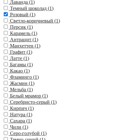
Лаванда (
1
)
Темный шоколад (
1
)
Розовый (
1
)
Светло-коричневый (
1
)
Персик (
1
)
Карамель (
1
)
Антрацит (
1
)
Манхеттен (
1
)
Графит (
1
)
Латте (
1
)
Багамы (
1
)
Какао (
1
)
Фламинго (
1
)
Жасмин (
1
)
Мельба (
1
)
Белый мрамор (
1
)
Серебристо-серый (
1
)
Кирпич (
1
)
Натура (
1
)
Сахара (
1
)
Чили (
1
)
Серо-голубой (
1
)
Темно-синий (
1
)