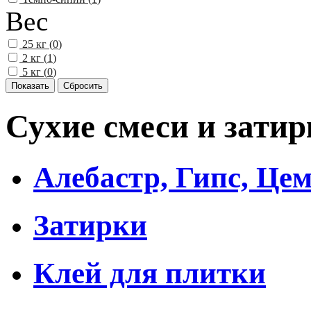
Вес
25 кг (
0
)
2 кг (
1
)
5 кг (
0
)
Сухие смеси и затир
Алебастр, Гипс, Цем
Затирки
Клей для плитки