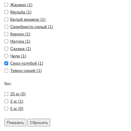
Жасмин (
1
)
Мельба (
1
)
Белый мрамор (
1
)
Серебристо-серый (
1
)
Кирпич (
1
)
Натура (
1
)
Сахара (
1
)
Чили (
1
)
Серо-голубой (
1
)
Темно-синий (
1
)
Вес
25 кг (
0
)
2 кг (
1
)
5 кг (
0
)