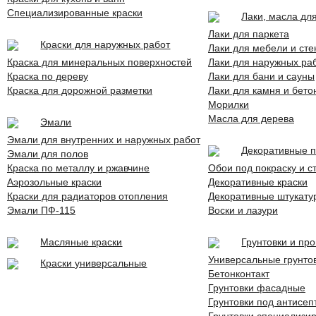
Специализированные краски
Лаки, масла дл
Лаки для паркета
Краски для наружных работ
Лаки для мебели и сте
Краска для минеральных поверхностей
Лаки для наружных раб
Краска по дереву
Лаки для бани и сауны
Краска для дорожной разметки
Лаки для камня и бето
Морилки
Масла для дерева
Эмали
Эмали для внутренних и наружных работ
Декоративные 
Эмали для полов
Краска по металлу и ржавчине
Обои под покраску и с
Аэрозольные краски
Декоративные краски
Краски для радиаторов отопления
Декоративные штукату
Эмали ПФ-115
Воски и лазури
Масляные краски
Грунтовки и пр
Универсальные грунто
Краски универсальные
Бетонконтакт
Грунтовки фасадные
Грунтовки под антисеп