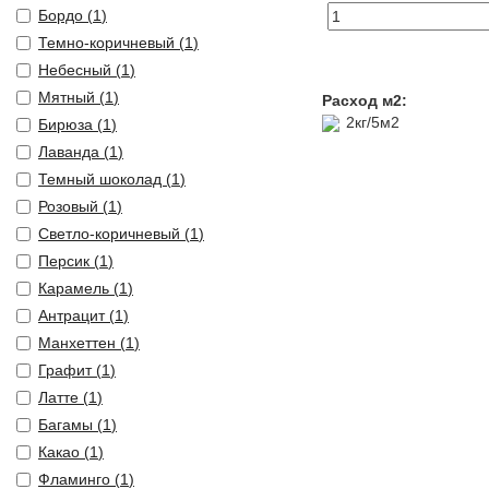
Бордо (
1
)
Темно-коричневый (
1
)
Небесный (
1
)
Мятный (
1
)
Расход м2:
2кг/5м2
Бирюза (
1
)
Лаванда (
1
)
Темный шоколад (
1
)
Розовый (
1
)
Светло-коричневый (
1
)
Персик (
1
)
Карамель (
1
)
Антрацит (
1
)
Манхеттен (
1
)
Графит (
1
)
Латте (
1
)
Багамы (
1
)
Какао (
1
)
Фламинго (
1
)