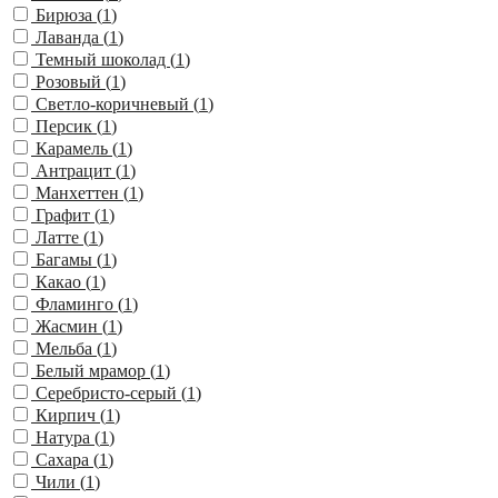
Бирюза (
1
)
Лаванда (
1
)
Темный шоколад (
1
)
Розовый (
1
)
Светло-коричневый (
1
)
Персик (
1
)
Карамель (
1
)
Антрацит (
1
)
Манхеттен (
1
)
Графит (
1
)
Латте (
1
)
Багамы (
1
)
Какао (
1
)
Фламинго (
1
)
Жасмин (
1
)
Мельба (
1
)
Белый мрамор (
1
)
Серебристо-серый (
1
)
Кирпич (
1
)
Натура (
1
)
Сахара (
1
)
Чили (
1
)