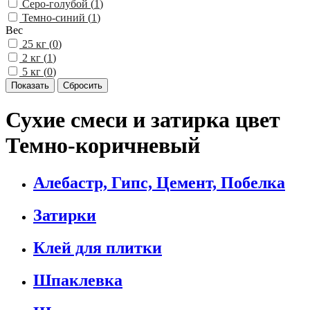
Серо-голубой (
1
)
Темно-синий (
1
)
Вес
25 кг (
0
)
2 кг (
1
)
5 кг (
0
)
Сухие смеси и затирка цвет
Темно-коричневый
Алебастр, Гипс, Цемент, Побелка
Затирки
Клей для плитки
Шпаклевка