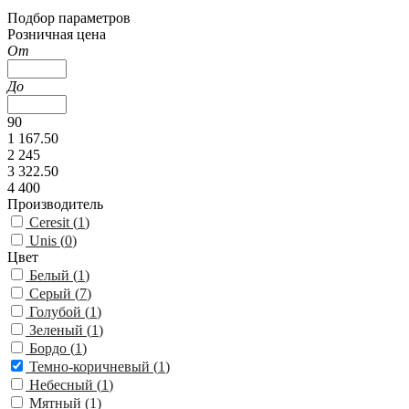
Подбор параметров
Розничная цена
От
До
90
1 167.50
2 245
3 322.50
4 400
Производитель
Ceresit (
1
)
Unis (
0
)
Цвет
Белый (
1
)
Серый (
7
)
Голубой (
1
)
Зеленый (
1
)
Бордо (
1
)
Темно-коричневый (
1
)
Небесный (
1
)
Мятный (
1
)