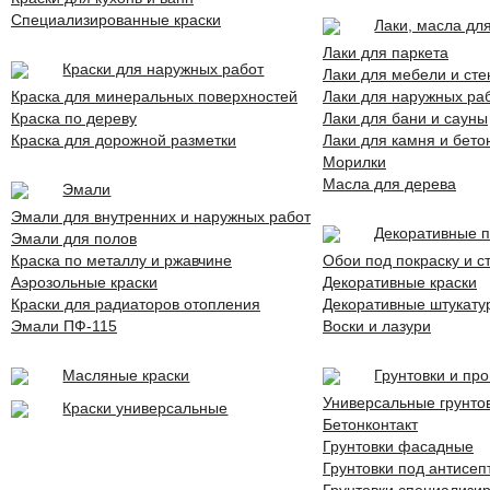
Специализированные краски
Лаки, масла дл
Лаки для паркета
Краски для наружных работ
Лаки для мебели и сте
Краска для минеральных поверхностей
Лаки для наружных раб
Краска по дереву
Лаки для бани и сауны
Краска для дорожной разметки
Лаки для камня и бето
Морилки
Масла для дерева
Эмали
Эмали для внутренних и наружных работ
Декоративные 
Эмали для полов
Краска по металлу и ржавчине
Обои под покраску и с
Аэрозольные краски
Декоративные краски
Краски для радиаторов отопления
Декоративные штукату
Эмали ПФ-115
Воски и лазури
Масляные краски
Грунтовки и пр
Универсальные грунто
Краски универсальные
Бетонконтакт
Грунтовки фасадные
Грунтовки под антисеп