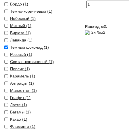
Бордо (
1
)
Темно-коричневый (
1
)
Небесный (
1
)
Мятный (
1
)
Расход м2:
2кг/5м2
Бирюза (
1
)
Лаванда (
1
)
Темный шоколад (
1
)
Розовый (
1
)
Светло-коричневый (
1
)
Персик (
1
)
Карамель (
1
)
Антрацит (
1
)
Манхеттен (
1
)
Графит (
1
)
Латте (
1
)
Багамы (
1
)
Какао (
1
)
Фламинго (
1
)