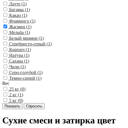
Латте (
1
)
Багамы (
1
)
Какао (
1
)
Фламинго (
1
)
Жасмин (
1
)
Мельба (
1
)
Белый мрамор (
1
)
Серебристо-серый (
1
)
Кирпич (
1
)
Натура (
1
)
Сахара (
1
)
Чили (
1
)
Серо-голубой (
1
)
Темно-синий (
1
)
Вес
25 кг (
0
)
2 кг (
1
)
5 кг (
0
)
Сухие смеси и затирка цвет