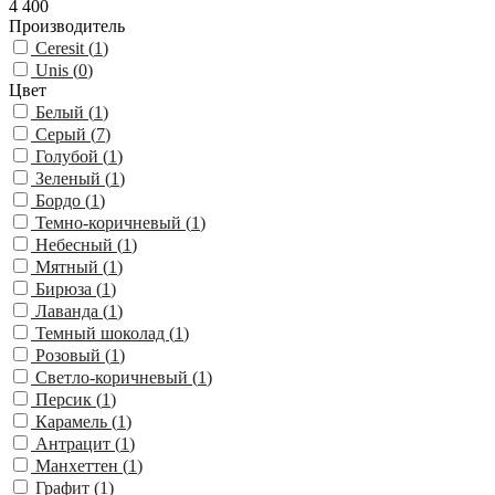
4 400
Производитель
Ceresit (
1
)
Unis (
0
)
Цвет
Белый (
1
)
Серый (
7
)
Голубой (
1
)
Зеленый (
1
)
Бордо (
1
)
Темно-коричневый (
1
)
Небесный (
1
)
Мятный (
1
)
Бирюза (
1
)
Лаванда (
1
)
Темный шоколад (
1
)
Розовый (
1
)
Светло-коричневый (
1
)
Персик (
1
)
Карамель (
1
)
Антрацит (
1
)
Манхеттен (
1
)
Графит (
1
)