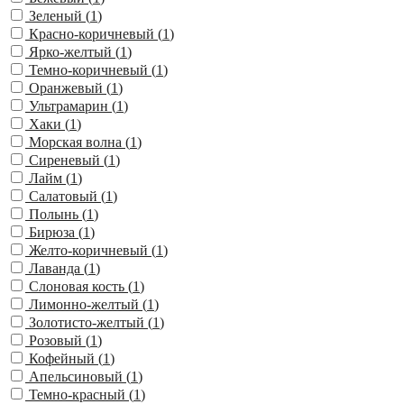
Зеленый (
1
)
Красно-коричневый (
1
)
Ярко-желтый (
1
)
Темно-коричневый (
1
)
Оранжевый (
1
)
Ультрамарин (
1
)
Хаки (
1
)
Морская волна (
1
)
Сиреневый (
1
)
Лайм (
1
)
Салатовый (
1
)
Полынь (
1
)
Бирюза (
1
)
Желто-коричневый (
1
)
Лаванда (
1
)
Слоновая кость (
1
)
Лимонно-желтый (
1
)
Золотисто-желтый (
1
)
Розовый (
1
)
Кофейный (
1
)
Апельсиновый (
1
)
Темно-красный (
1
)