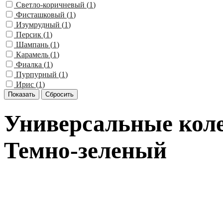
Светло-коричневый (
1
)
Фисташковый (
1
)
Изумрудный (
1
)
Персик (
1
)
Шампань (
1
)
Карамель (
1
)
Фиалка (
1
)
Пурпурный (
1
)
Ирис (
1
)
Универсальные кол
Темно-зеленый