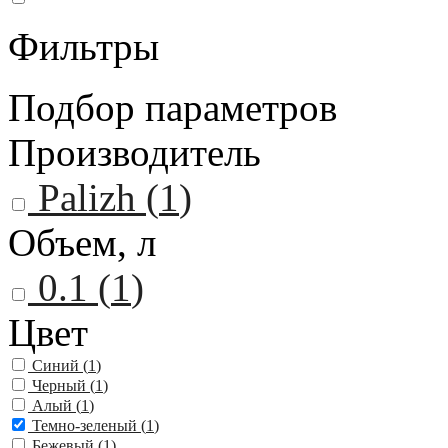
Фильтры
Подбор параметров
Производитель
Palizh (
1
)
Объем, л
0.1 (
1
)
Цвет
Синий (
1
)
Черный (
1
)
Алый (
1
)
Темно-зеленый (
1
)
Бежевый (
1
)