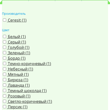
Производитель
Ceresit (
1
)
Цвет
Белый (
1
)
Серый (
1
)
Голубой (
1
)
Зеленый (
1
)
Бордо (
1
)
Темно-коричневый (
1
)
Небесный (
1
)
Мятный (
1
)
Бирюза (
1
)
Лаванда (
1
)
Темный шоколад (
1
)
Розовый (
1
)
Светло-коричневый (
1
)
Персик (
1
)