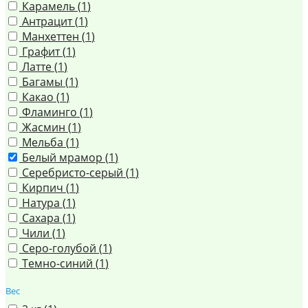
Карамель (
1
)
Антрацит (
1
)
Манхеттен (
1
)
Графит (
1
)
Латте (
1
)
Багамы (
1
)
Какао (
1
)
Фламинго (
1
)
Жасмин (
1
)
Мельба (
1
)
Белый мрамор (
1
)
Серебристо-серый (
1
)
Кирпич (
1
)
Натура (
1
)
Сахара (
1
)
Чили (
1
)
Серо-голубой (
1
)
Темно-синий (
1
)
Вес