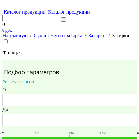
Каталог продукции
Каталог продукции
0
0 руб.
На главную
/
Сухие смеси и затирка
/
Затирки
/
Затирки
Фильтры
Подбор параметров
Розничная цена
От
До
280
1 310
2 340
3 370
4 4