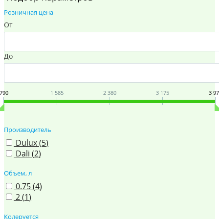
Розничная цена
От
До
790
1 585
2 380
3 175
3 9
Производитель
Dulux (
5
)
Dali (
2
)
Объем, л
0.75 (
4
)
2 (
1
)
Колеруется