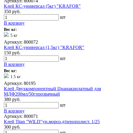
Артикул: 800074
Клей КС-универсал (5кг) "KRAFOR"
350 руб.
шт
В корзину
Вес кг:
5 кг
Артикул: 800072
Клей КС-универсал (1,5кг) "KRAFOR"
150 руб.
шт
В корзину
Вес кг:
1.5 кг
Артикул: 80195
Клей Двухкомпонентный Цианакрилатный для
МДФ200мл/50гпрозрачный
380 руб.
шт
В корзину
Артикул: 800071
Клей Titan "WlLD"ун.мороз.д/пенополист. 1/25
300 руб.
шт