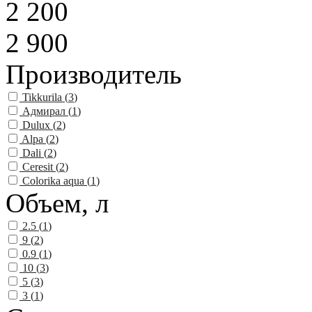
2 200
2 900
Производитель
Tikkurila (
3
)
Адмирал (
1
)
Dulux (
2
)
Alpa (
2
)
Dali (
2
)
Ceresit (
2
)
Colorika aqua (
1
)
Объем, л
2.5 (
1
)
9 (
2
)
0.9 (
1
)
10 (
3
)
5 (
3
)
3 (
1
)