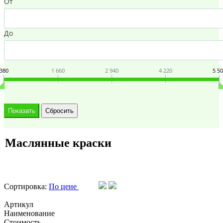
От
До
380
1 660
2 940
4 220
5 5
Маслянные краски
Сортировка:
По цене
Артикул
Наименование
Стоимость