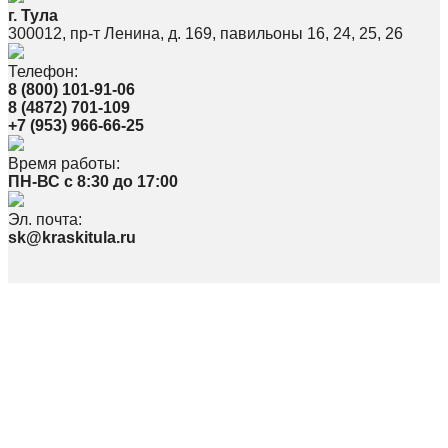
г. Тула
300012, пр-т Ленина, д. 169, павильоны 16, 24, 25, 26
Телефон:
8 (800) 101-91-06
8 (4872) 701-109
+7 (953) 966-66-25
Время работы:
ПН-ВС с 8:30 до 17:00
Эл. почта:
sk@kraskitula.ru
Политика в отношении обработки персональных данных
По вопросам, связанным с работой сайта, просьба писать на
webmaster@kraskitula.ru
© ООО «СПЕКТР» 2026
Наименование: ООО «Спектр»
Юр. Адрес: 300026, Тульская область, г. Тула, ул.Скуратовская 100,