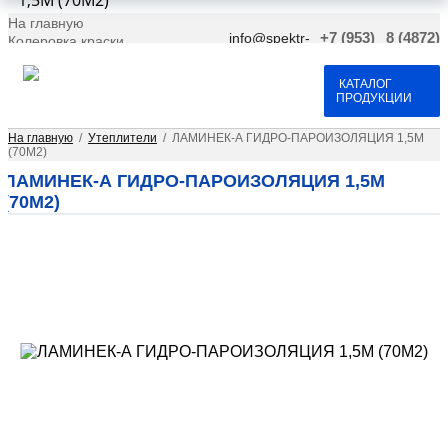
1,5М (70М2)
На главную
info@spektr-
+7 (953)
8 (4872)
Колеровка краски
krasok.ru
966-66-
701-109
Доставка и оплата
25
Договор оферта
Контакты
КАТАЛОГ
ПРОДУКЦИИ
На главную
/
Утеплители
/
ЛАМИНЕК-А ГИДРО-ПАРОИЗОЛЯЦИЯ 1,5М
(70М2)
ЛАМИНЕК-А ГИДРО-ПАРОИЗОЛЯЦИЯ 1,5М
(70М2)