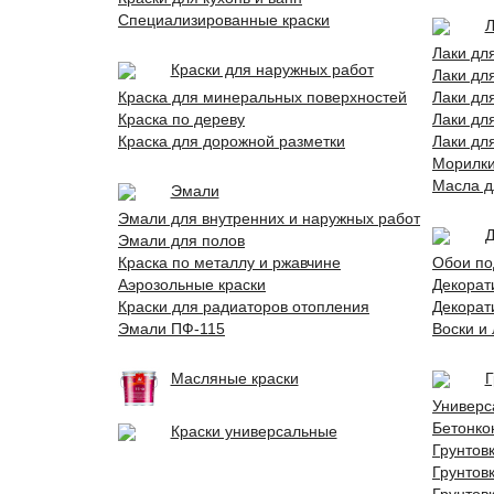
Специализированные краски
Л
Лаки дл
Краски для наружных работ
Лаки дл
Краска для минеральных поверхностей
Лаки дл
Краска по дереву
Лаки дл
Краска для дорожной разметки
Лаки дл
Морилк
Масла д
Эмали
Эмали для внутренних и наружных работ
Д
Эмали для полов
Краска по металлу и ржавчине
Обои по
Аэрозольные краски
Декорат
Краски для радиаторов отопления
Декорат
Эмали ПФ-115
Воски и
Масляные краски
Г
Универс
Бетонко
Краски универсальные
Грунтов
Грунтов