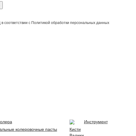
е
х
в соответствии с Политикой обработки персональных данных
олера
Инструмент
альные колеровочные пасты
Кисти
Валики