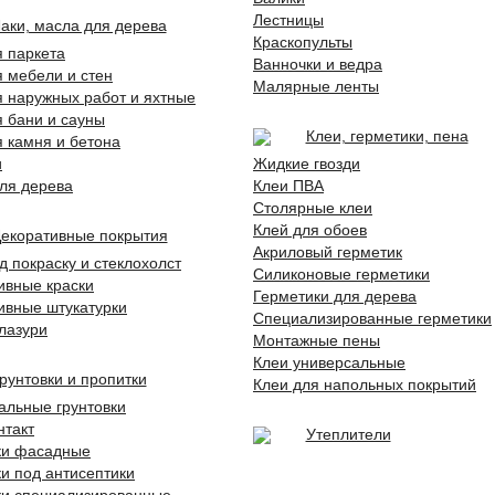
Лестницы
аки, масла для дерева
Краскопульты
я паркета
Ванночки и ведра
я мебели и стен
Малярные ленты
я наружных работ и яхтные
я бани и сауны
Клеи, герметики, пена
я камня и бетона
и
Жидкие гвозди
ля дерева
Клеи ПВА
Столярные клеи
Клей для обоев
екоративные покрытия
Акриловый герметик
д покраску и стеклохолст
Силиконовые герметики
ивные краски
Герметики для дерева
ивные штукатурки
Специализированные герметики
 лазури
Монтажные пены
Клеи универсальные
рунтовки и пропитки
Клеи для напольных покрытий
альные грунтовки
нтакт
Утеплители
ки фасадные
ки под антисептики