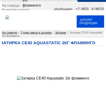
2кг
фламинго
На главную
info@spektr-
+7 (953)
8 (4872)
Колеровка краски
krasok.ru
966-66-
701-109
Доставка и оплата
25
Договор оферта
Контакты
КАТАЛОГ
ПРОДУКЦИИ
На главную
/
Сухие смеси и затирка
/
Затирки
/
Затирка СЕ40 Aquastatic
2кг фламинго
ЗАТИРКА СЕ40 AQUASTATIC 2КГ ФЛАМИНГО