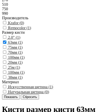
510
750
990
Производитель
Krafor (
0
)
Remocolor (
1
)
Размер кисти
2.0" (
1
)
63мм (
1
)
75мм (
1
)
70мм (
1
)
100мм (
1
)
20мм (
1
)
25м (
1
)
100мм (
1
)
38мм (
1
)
Материал
Искусственная щетина (
1
)
Натуральная щетина (
0
)
Кисти размер кисти 63мм