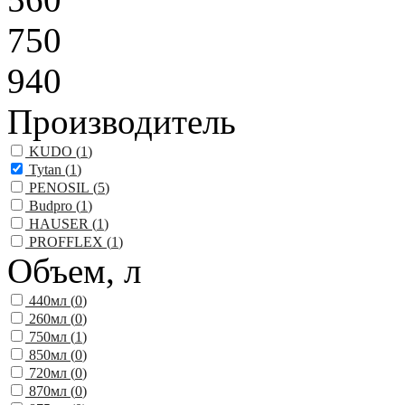
750
940
Производитель
KUDO (
1
)
Tytan (
1
)
PENOSIL (
5
)
Budpro (
1
)
HAUSER (
1
)
PROFFLEX (
1
)
Объем, л
440мл (
0
)
260мл (
0
)
750мл (
1
)
850мл (
0
)
720мл (
0
)
870мл (
0
)