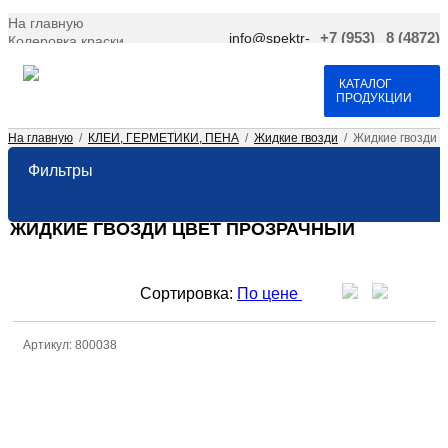
На главную
info@spektr-
+7 (953)
8 (4872)
Колеровка краски
krasok.ru
966-66-
701-109
Доставка и оплата
25
Договор оферта
Контакты
КАТАЛОГ
ПРОДУКЦИИ
На главную
/
КЛЕИ, ГЕРМЕТИКИ, ПЕНА
/
Жидкие гвозди
/
Жидкие гвозди
Фильтры
ЖИДКИЕ ГВОЗДИ ЦВЕТ ПРОЗРАЧНЫЙ
Сортировка:
По цене
Артикул: 800038