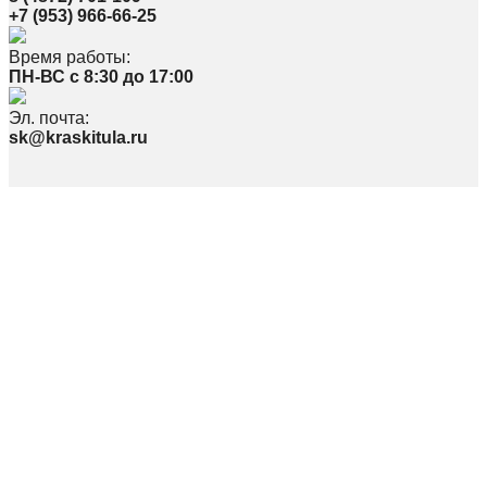
+7 (953) 966-66-25
Время работы:
ПН-ВС с 8:30 до 17:00
Эл. почта:
sk@kraskitula.ru
Политика в отношении обработки персональных данных
По вопросам, связанным с работой сайта, просьба писать на
webmaster@kraskitula.ru
© ООО «СПЕКТР» 2026
Наименование: ООО «Спектр»
Юр. Адрес: 300026, Тульская область, г. Тула, ул.Скуратовская 100,
Фактический адрес: 300026, Тульская область, г. Тула, пр-т Ленина 169, пав.
16, 24-26
Телефон: 8(4872)70-11-09
ИНН 7107529696 / КПП 710701001
ОГРН 1117154013063 / ОКПО 59999772
Директор: Евтехов Александр Юрьевич