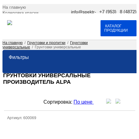
На главную
info@spektr-
+7 (953)
8 (4872)
Колеровка краски
krasok.ru
966-66-
701-109
Доставка и оплата
25
Договор оферта
Контакты
КАТАЛОГ
ПРОДУКЦИИ
На главную
/
Грунтовки и пропитки
/
Грунтовки
универсальные
/
Грунтовки универсальные
Фильтры
ГРУНТОВКИ УНИВЕРСАЛЬНЫЕ
ПРОИЗВОДИТЕЛЬ ALPA
Сортировка:
По цене
Артикул: 600069