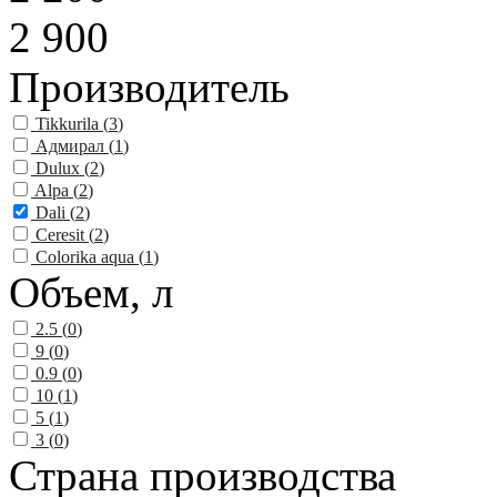
2 900
Производитель
Tikkurila (
3
)
Адмирал (
1
)
Dulux (
2
)
Alpa (
2
)
Dali (
2
)
Ceresit (
2
)
Colorika aqua (
1
)
Объем, л
2.5 (
0
)
9 (
0
)
0.9 (
0
)
10 (
1
)
5 (
1
)
3 (
0
)
Страна производства