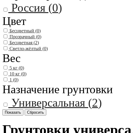
Россия (
0
)
Цвет
Бесцветный (
0
)
Прозрачный (
0
)
Бесцветная (
2
)
Светло-жёлтый (
0
)
Вес
5 кг (
0
)
10 кг (
0
)
1 (
0
)
Назначение грунтовки
Универсальная (
2
)
Грунтовки универса