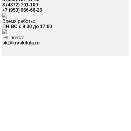
8 (4872) 701-109
+7 (953) 966-66-25
Время работы:
ПН-ВС с 8:30 до 17:00
Эл. почта:
sk@kraskitula.ru
Политика в отношении обработки персональных данных
По вопросам, связанным с работой сайта, просьба писать на
webmaster@kraskitula.ru
© ООО «СПЕКТР» 2026
Наименование: ООО «Спектр»
Юр. Адрес: 300026, Тульская область, г. Тула, ул.Скуратовская 100,
Фактический адрес: 300026, Тульская область, г. Тула, пр-т Ленина 169, пав.
16, 24-26
Телефон: 8(4872)70-11-09
ИНН 7107529696 / КПП 710701001
ОГРН 1117154013063 / ОКПО 59999772