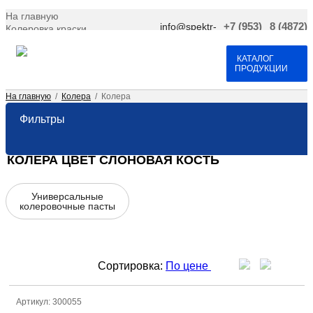
На главную
info@spektr-
+7 (953)
8 (4872)
Колеровка краски
krasok.ru
966-66-
701-109
Доставка и оплата
25
Договор оферта
Контакты
КАТАЛОГ
ПРОДУКЦИИ
На главную
/
Колера
/
Колера
Фильтры
КОЛЕРА ЦВЕТ СЛОНОВАЯ КОСТЬ
Универсальные
колеровочные пасты
Сортировка:
По цене
Артикул: 300055