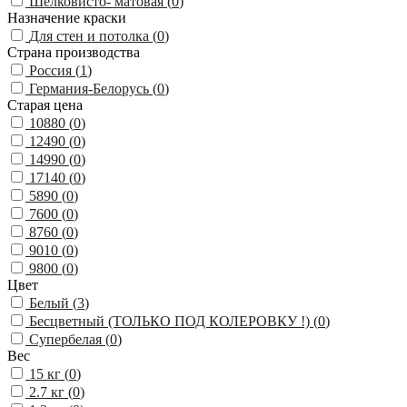
Шелковисто- матовая (
0
)
Назначение краски
Для стен и потолка (
0
)
Страна производства
Россия (
1
)
Германия-Белорусь (
0
)
Старая цена
10880 (
0
)
12490 (
0
)
14990 (
0
)
17140 (
0
)
5890 (
0
)
7600 (
0
)
8760 (
0
)
9010 (
0
)
9800 (
0
)
Цвет
Белый (
3
)
Бесцветный (ТОЛЬКО ПОД КОЛЕРОВКУ !) (
0
)
Супербелая (
0
)
Вес
15 кг (
0
)
2.7 кг (
0
)