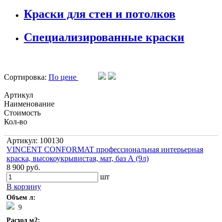
Краски для стен и потолков
Специализированные краски
Сортировка:
По цене
Артикул
Наименование
Стоимость
Кол-во
Артикул: 100130
VINCENT CONFORMAT профессиональная интерьерная
краска, высокоукрывистая, мат, баз А (9л)
8 900 руб.
шт
В корзину
Объем л:
9
Расход м2: