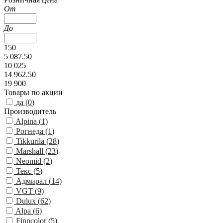
От
До
150
5 087.50
10 025
14 962.50
19 900
Товары по акции
да (
0
)
Производитель
Alpina (
1
)
Рогнеда (
1
)
Tikkurila (
28
)
Marshall (
23
)
Neomid (
2
)
Текс (
5
)
Адмирал (
14
)
VGT (
9
)
Dulux (
62
)
Alpa (
6
)
Finncolor (
5
)