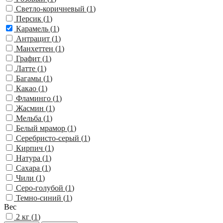
Светло-коричневый (
1
)
Персик (
1
)
Карамель (
1
)
Антрацит (
1
)
Манхеттен (
1
)
Графит (
1
)
Латте (
1
)
Багамы (
1
)
Какао (
1
)
Фламинго (
1
)
Жасмин (
1
)
Мельба (
1
)
Белый мрамор (
1
)
Серебристо-серый (
1
)
Кирпич (
1
)
Натура (
1
)
Сахара (
1
)
Чили (
1
)
Серо-голубой (
1
)
Темно-синий (
1
)
Вес
2 кг (
1
)