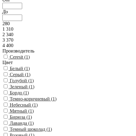
До
280
1 310
2 340
3 370
4 400
Производитель
Ceresit (
1
)
Цвет
Белый (
1
)
Серый (
1
)
Голубой (
1
)
Зеленый (
1
)
Бордо (
1
)
Темно-коричневый (
1
)
Небесный (
1
)
Мятный (
1
)
Бирюза (
1
)
Лаванда (
1
)
Темный шоколад (
1
)
Розовый (
1
)