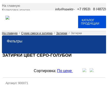
На главную
info@spektr-
+7 (953)
8 (4872)
Колеровка краски
krasok.ru
966-66-
701-109
Доставка и оплата
25
Договор оферта
Контакты
КАТАЛОГ
ПРОДУКЦИИ
На главную
/
Сухие смеси и затирка
/
Затирки
/
Затирки
Фильтры
ЗАТИРКИ ЦВЕТ СЕРО-ГОЛУБОЙ
Сортировка:
По цене
Артикул: 900071