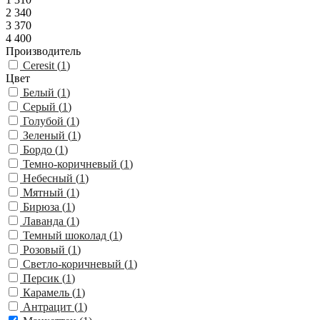
2 340
3 370
4 400
Производитель
Ceresit (
1
)
Цвет
Белый (
1
)
Серый (
1
)
Голубой (
1
)
Зеленый (
1
)
Бордо (
1
)
Темно-коричневый (
1
)
Небесный (
1
)
Мятный (
1
)
Бирюза (
1
)
Лаванда (
1
)
Темный шоколад (
1
)
Розовый (
1
)
Светло-коричневый (
1
)
Персик (
1
)
Карамель (
1
)
Антрацит (
1
)