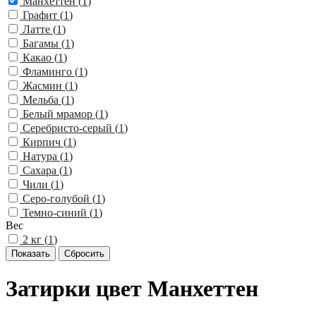
Манхеттен (
1
)
Графит (
1
)
Латте (
1
)
Багамы (
1
)
Какао (
1
)
Фламинго (
1
)
Жасмин (
1
)
Мельба (
1
)
Белый мрамор (
1
)
Серебристо-серый (
1
)
Кирпич (
1
)
Натура (
1
)
Сахара (
1
)
Чили (
1
)
Серо-голубой (
1
)
Темно-синий (
1
)
Вес
2 кг (
1
)
Затирки цвет Манхеттен