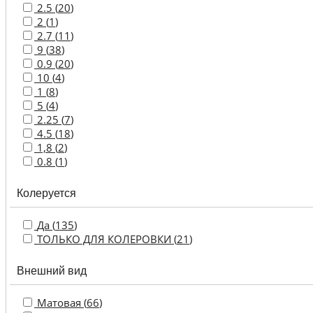
обезжириватели
2.5 (
20
)
2 (
1
)
Сухие
2.7 (
11
)
смеси
9 (
38
)
и
0.9 (
20
)
затирка
10 (
4
)
1 (
8
)
Готовые
5 (
4
)
шпатлевки
2.25 (
7
)
4.5 (
18
)
Антисептики
1,8 (
2
)
0.8 (
1
)
Колеруется
Да (
135
)
ТОЛЬКО ДЛЯ КОЛЕРОВКИ (
21
)
Внешний вид
Матовая (
66
)