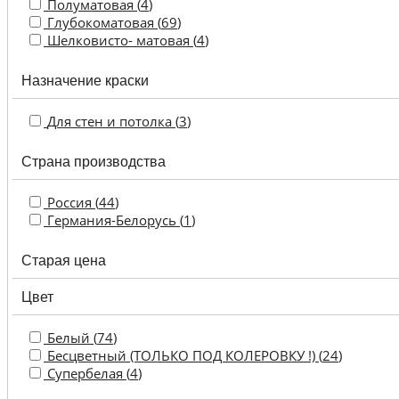
Полуматовая (
4
)
Глубокоматовая (
69
)
Шелковисто- матовая (
4
)
Назначение краски
Для стен и потолка (
3
)
Страна производства
Россия (
44
)
Германия-Белорусь (
1
)
Старая цена
Цвет
Белый (
74
)
Бесцветный (ТОЛЬКО ПОД КОЛЕРОВКУ !) (
24
)
Супербелая (
4
)