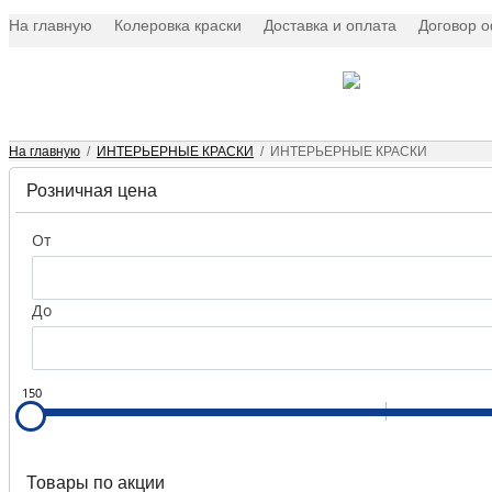
На главную
Колеровка краски
Доставка и оплата
Договор 
×
На главную
/
ИНТЕРЬЕРНЫЕ КРАСКИ
/
ИНТЕРЬЕРНЫЕ КРАСКИ
Розничная цена
Интерьерные
краски
От
Краски
для
До
наружных
работ
Эмали
150
Масляные
краски
Товары по акции