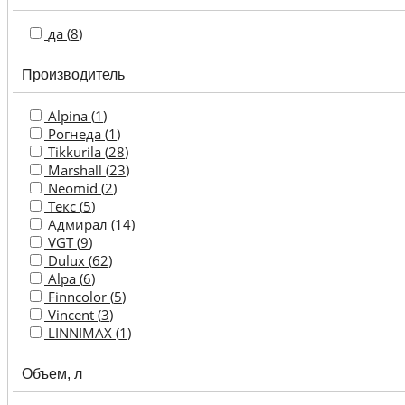
Колера
да (
8
)
Лаки,
Производитель
масла
для
дерева
Alpina (
1
)
Рогнеда (
1
)
Декоративные
Tikkurila (
28
)
покрытия
Marshall (
23
)
Neomid (
2
)
Грунтовки
Текс (
5
)
и
Адмирал (
14
)
пропитки
VGT (
9
)
Dulux (
62
)
Инструмент
Alpa (
6
)
Finncolor (
5
)
Vincent (
3
)
Клеи,
LINNIMAX (
1
)
герметики,
пена
Объем, л
Растворители и