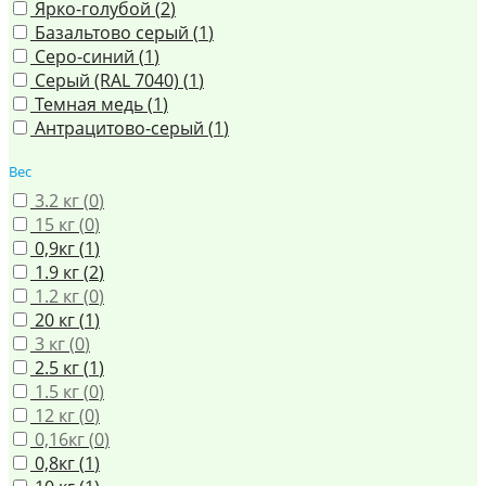
Ярко-голубой (
2
)
Базальтово серый (
1
)
Серо-синий (
1
)
Серый (RAL 7040) (
1
)
Темная медь (
1
)
Антрацитово-серый (
1
)
Вес
3.2 кг (
0
)
15 кг (
0
)
0,9кг (
1
)
1.9 кг (
2
)
1.2 кг (
0
)
20 кг (
1
)
3 кг (
0
)
2.5 кг (
1
)
1.5 кг (
0
)
12 кг (
0
)
0,16кг (
0
)
0,8кг (
1
)