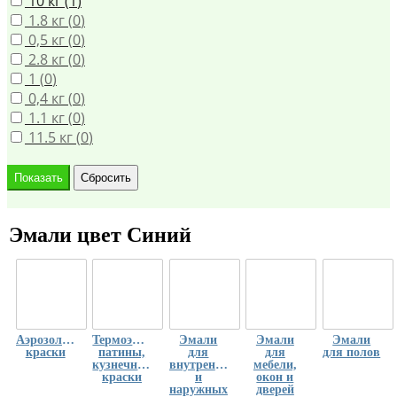
10 кг (
1
)
1.8 кг (
0
)
0,5 кг (
0
)
2.8 кг (
0
)
1 (
0
)
0,4 кг (
0
)
1.1 кг (
0
)
11.5 кг (
0
)
Эмали цвет Синий
Аэрозольные
Термоэмали,
Эмали
Эмали
Эмали
краски
патины,
для
для
для полов
кузнечные
внутренних
мебели,
краски
и
окон и
наружных
дверей