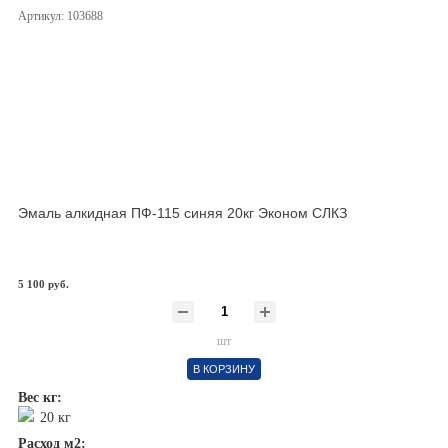
1л/ 5м2
Артикул: 103688
Эмаль алкидная ПФ-115 синяя 20кг Эконом СЛКЗ
5 100 руб.
шт
В КОРЗИНУ
Вес кг:
20 кг
Расход м2: