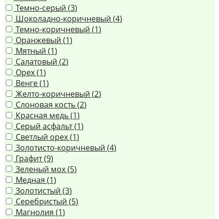
Темно-серый (
3
)
Шоколадно-коричневый (
4
)
Темно-коричневый (
1
)
Оранжевый (
1
)
Мятный (
1
)
Салатовый (
2
)
Орех (
1
)
Венге (
1
)
Желто-коричневый (
2
)
Слоновая кость (
2
)
Красная медь (
1
)
Серый асфальт (
1
)
Светлый орех (
1
)
Золотисто-коричневый (
4
)
Графит (
9
)
Зеленый мох (
5
)
Медная (
1
)
Золотистый (
3
)
Серебристый (
5
)
Магнолия (
1
)