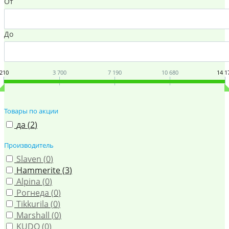
От
До
210
3 700
7 190
10 680
14 1
Товары по акции
да (
2
)
Производитель
Slaven (
0
)
Hammerite (
3
)
Alpina (
0
)
Рогнеда (
0
)
Tikkurila (
0
)
Marshall (
0
)
KUDO (
0
)