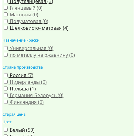
Полуглянцевая (
3
)
Глянцевый (
0
)
Матовый (
0
)
Полуматовая (
0
)
Шелковисто- матовая (
4
)
Назначение краски
Универсальная (
0
)
по металлу на ржавчину (
0
)
Страна производства
Россия (
7
)
Нидерланды (
0
)
Польша (
1
)
Германия-Белорусь (
0
)
Финляндия (
0
)
Старая цена
Цвет
Белый (
59
)