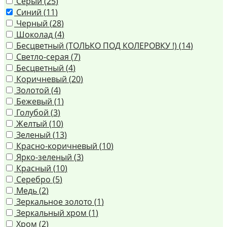
Серый (
25
)
Синий (
11
)
Черный (
28
)
Шоколад (
4
)
Бесцветный (ТОЛЬКО ПОД КОЛЕРОВКУ !) (
14
)
Светло-серая (
7
)
Бесцветный (
4
)
Коричневый (
20
)
Золотой (
4
)
Бежевый (
1
)
Голубой (
3
)
Желтый (
10
)
Зеленый (
13
)
Красно-коричневый (
10
)
Ярко-зеленый (
3
)
Красный (
10
)
Серебро (
5
)
Медь (
2
)
Зеркальное золото (
1
)
Зеркальный хром (
1
)
Хром (
2
)