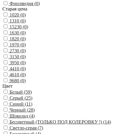
Финляндия (
0
)
Старая цена
1020 (
0
)
1310 (
0
)
15230 (
0
)
1630 (
0
)
1820 (
0
)
1970 (
0
)
2730 (
0
)
3150 (
0
)
3950 (
0
)
4410 (
0
)
4610 (
0
)
9680 (
0
)
Цвет
Белый (
59
)
Серый (
25
)
Синий (
11
)
Черный (
28
)
Шоколад (
4
)
Бесцветный (ТОЛЬКО ПОД КОЛЕРОВКУ !) (
14
)
Светло-серая (
7
)
Бесцветный (
4
)