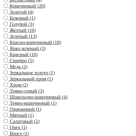
Коричневый (
20
)
Золотой (
4
)
Бежевый (
1
)
Голубой (
3
)
Желтый (
10
)
Зеленый (
13
)
Красно-коричневый (
10
)
Ярко-зеленый (
3
)
Красный (
10
)
Серебро (
5
)
Медь (
2
)
Зеркальное золото (
1
)
Зеркальный хром (
1
)
Хром (
2
)
Темно-серый (
3
)
Шоколадно-коричневый (
4
)
Темно-коричневый (
1
)
Оранжевый (
1
)
Мятный (
1
)
Салатовый (
2
)
Орех (
1
)
Венге (
1
)