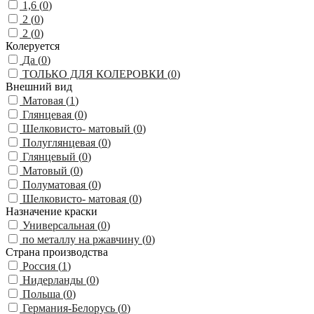
1,6 (
0
)
2 (
0
)
2 (
0
)
Колеруется
Да (
0
)
ТОЛЬКО ДЛЯ КОЛЕРОВКИ (
0
)
Внешний вид
Матовая (
1
)
Глянцевая (
0
)
Шелковисто- матовый (
0
)
Полуглянцевая (
0
)
Глянцевый (
0
)
Матовый (
0
)
Полуматовая (
0
)
Шелковисто- матовая (
0
)
Назначение краски
Универсальная (
0
)
по металлу на ржавчину (
0
)
Страна производства
Россия (
1
)
Нидерланды (
0
)
Польша (
0
)
Германия-Белорусь (
0
)