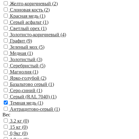
Желто-коричневый (
2
)
Слоновая кость (
2
)
Красная медь (
1
)
Серый асфальт (
1
)
Светлый орех (
1
)
Золотисто-коричневый (
4
)
Графит (
9
)
Зеленый мох (
5
)
Медная (
1
)
Золотистый (
3
)
Серебристый (
5
)
Магнолия (
1
)
Ярко-голубой (
2
)
Базальтово серый (
1
)
Серо-синий (
1
)
Серый (RAL 7040) (
1
)
Темная медь (
1
)
Антрацитово-серый (
1
)
Вес
3.2 кг (
0
)
15 кг (
0
)
0,9кг (
0
)