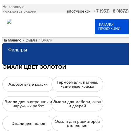
На главную
info@spektr-
+7 (953)
8 (4872)
Колеровка краски
krasok.ru
966-66-
701-109
Доставка и оплата
25
Договор оферта
Контакты
КАТАЛОГ
ПРОДУКЦИИ
На главную
/
Эмали
/
Эмали
Фильтры
ЭМАЛИ ЦВЕТ ЗОЛОТОЙ
Термоэмали, патины,
Аэрозольные краски
кузнечные краски
Эмали для внутренних и
Эмали для мебели, окон
наружных работ
и дверей
Эмали для радиаторов
Эмали для полов
отопления